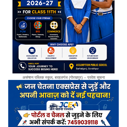
असंप्शन पब्लिक स्कूल, बरहलगंज (गोरखपुर) – प्रवेश सूचना