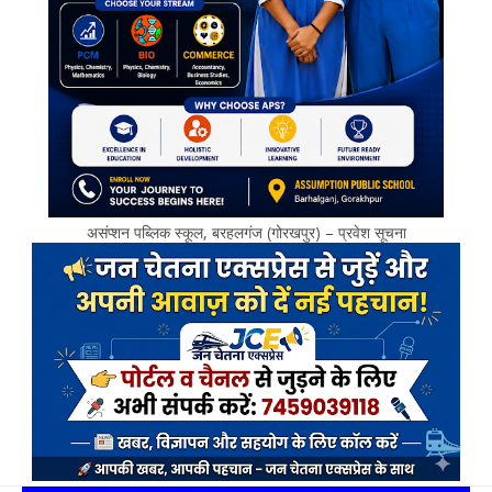
असंप्शन पब्लिक स्कूल, बरहलगंज (गोरखपुर) – प्रवेश सूचना