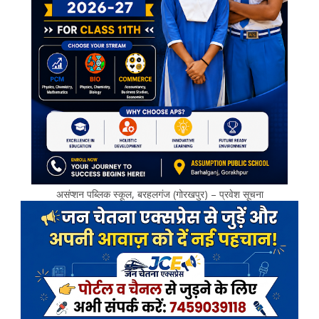
असंप्शन पब्लिक स्कूल, बरहलगंज (गोरखपुर) – प्रवेश सूचना