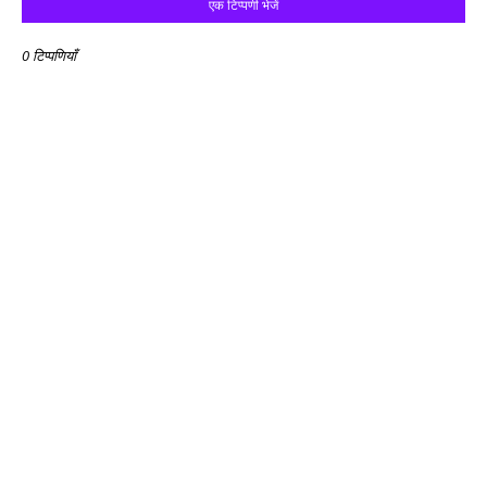
एक टिप्पणी भेजें
0 टिप्पणियाँ