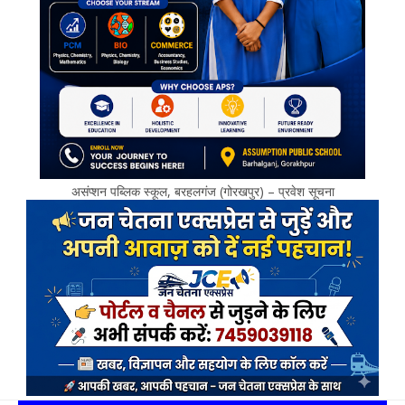
असंप्शन पब्लिक स्कूल, बरहलगंज (गोरखपुर) – प्रवेश सूचना