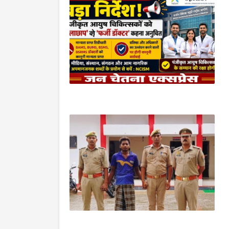
आजमगढ़
आजमगढ़