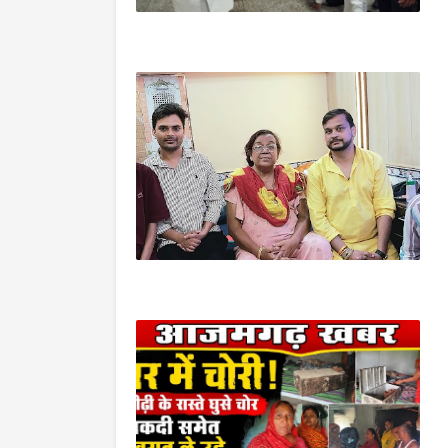
आजमगढ़
कानपुर