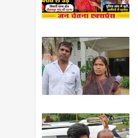
सिधारी/आजमगढ़
आजमगढ़