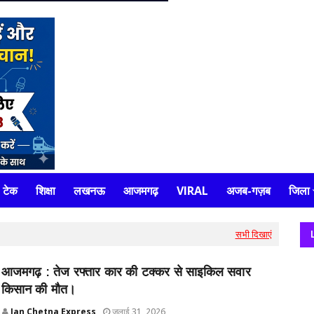
टेक
शिक्षा
लखनऊ
आजमगढ़
VIRAL
अजब-गज़ब
जिला
सभी दिखाएं
आजमगढ़ : तेज रफ्तार कार की टक्कर से साइकिल सवार
किसान की मौत।
Jan Chetna Express
जुलाई 31, 2026