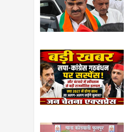
निज़ामबाद/आजमगढ़
उत्तर प्रदेश