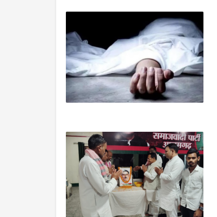
आजमगढ़