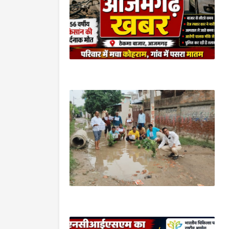
आजमगढ़
आजमगढ़