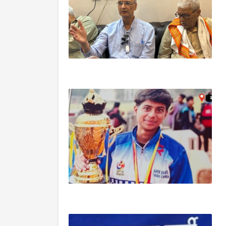
आजमगढ़
खेल