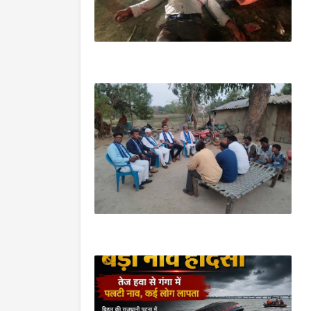
निज़ामबाद/आजमगढ़
प्रयागराज