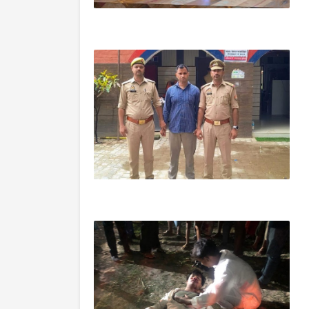
आजमगढ़
कन्धरापुर/आजमगढ़