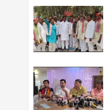
आजमगढ़