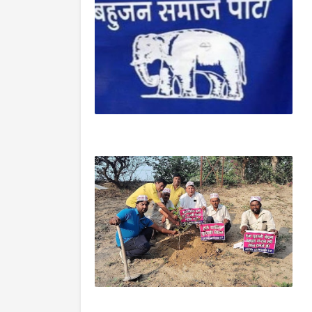
आजमगढ़
आजमगढ़